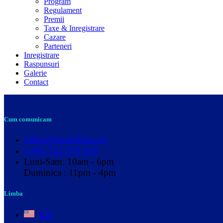
Program
Regulament
Premii
Taxe & Inregistrare
Cazare
Parteneri
Inregistrare
Raspunsuri
Galerie
Contact
Cum comunicam
office@smartchess.co
(+40) 723 379 419
Luni-Sam: 10am - 6pm
Duminica : 11pm - 4pm
Limba
EN