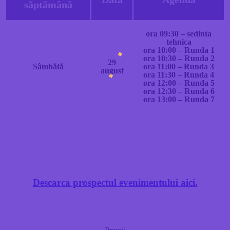
săptămână
ora 09:30 – sedinta
tehnica
ora 10:00 – Runda 1
ora 10:30 – Runda 2
29
Sâmbătă
ora 11:00 – Runda 3
august
ora 11:30 – Runda 4
ora 12:00 – Runda 5
ora 12:30 – Runda 6
ora 13:00 – Runda 7
Descarca prospectul evenimentului aici.