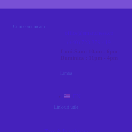
Cum comunicam
office@smartchess.co
(+40) 723 379 419
Luni-Sam: 10am - 6pm
Duminica : 11pm - 4pm
Limba
EN
Link-uri utile
Taxe & Inregistrare