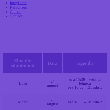
Inregistrare
Raspunsuri
Galerie
Contact
Ziua din
Data
Agenda
săptămână
ora 15:30 – sedinta
24
Luni
tehnica
august
ora 16:00 – Runda 1
25
Marți
ora 16:00 – Runda 2
august