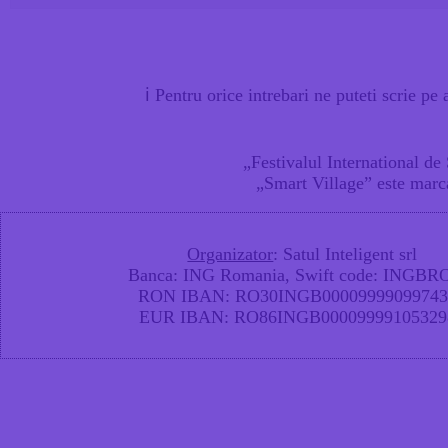
ℹ
Pentru orice intrebari ne puteti scrie pe
„
Festivalul International de
„
Smart Village
” este marc
Organizator
: Satul Inteligent srl
Banca
: ING Romania,
Swift code
: INGBR
RON IBAN:
RO30INGB00009999099743
EUR IBAN:
RO86INGB00009999105329