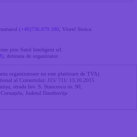
e numarul
(+40)736.870.180
, Viorel Stoica.
ente
prin
Satul Inteligent srl.
M)
,
detinuta de organizator.
ia organizatoare nu este platitoare de TVA)
tional al Comertului
: J15/ 711/ 13.10.2015
unișu, strada Inv. S. Stancescu nr. 90,
Cornațelu, Judetul Dambovița