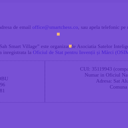
 adresa de email
office@smartchess.co
, sau apela telefonic p
 Sah Smart Village
” este organizat de
Asociatia Satelor Intelig
a inregistrata la
Oficiul de Stat pentru Invenții și Mărci
(OSI
CUI
: 35119943 (compan
Numar in Oficiul Na
OBU
Adresa
: Sat Al
96
Comuna 
81