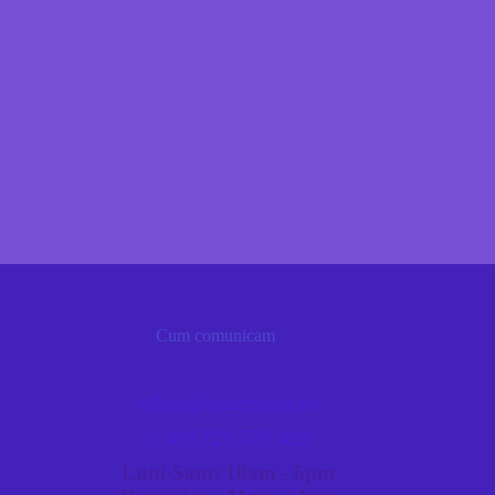
Cum comunicam
office@smartchess.co
(+40) 723 379 419
Luni-Sam: 10am - 6pm