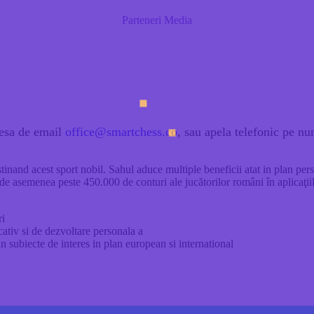
Parteneri Media
resa de email
office@smartchess.co
, sau apela telefonic pe n
tinand acest sport nobil. Sahul aduce multiple beneficii atat in plan perso
e asemenea peste 450.000 de conturi ale jucătorilor români în aplicaţiil
ri
cativ si de dezvoltare personala a
in subiecte de interes in plan european si international