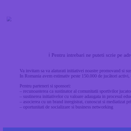
ℹ
Pentru intrebari ne puteti scrie pe ad
Va invitam sa va alaturati initiativei noastre promovand si sus
In Romania avem estimativ peste 150.000 de jucători activi, d
Pentru parteneri si sponsori:
– recunoasterea ca sustinator al comunitatii sportivilor jucato
– sustinerea initiativelor cu valoare adaugata in procesul edu
– asocierea cu un brand inregistrat, cunoscut si mediatizat pr
– oportunitati de socializare si business networking